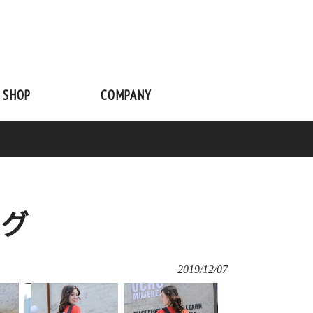
 SHOP
COMPANY
ッグ
2019/12/07