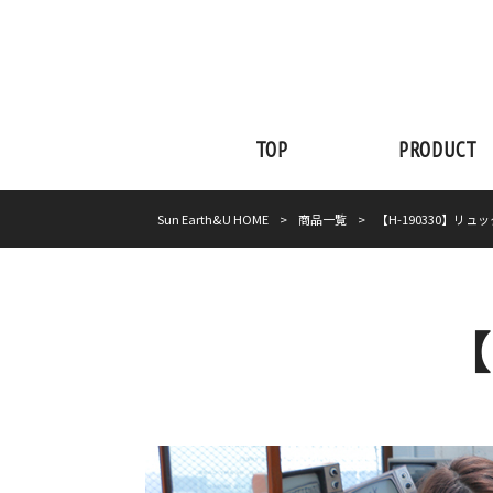
TOP
PRODUCT
Sun Earth&U HOME
>
商品一覧
>
【H-190330】リュ
【