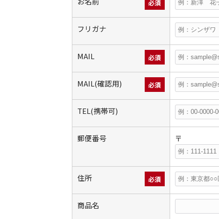
お名前
必須
フリガナ
MAIL
必須
MAIL(確認用)
必須
TEL(携帯可)
郵便番号
〒
住所
必須
商品名