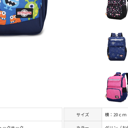
サイズ
横：20ｃｍ
ュックサック
カラー
グリン（お