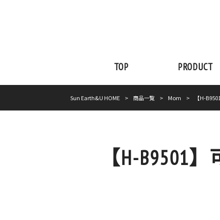
TOP
PRODUCT
Sun Earth&U HOME
>
商品一覧
>
Mom
>
【H-B9
【H-B95